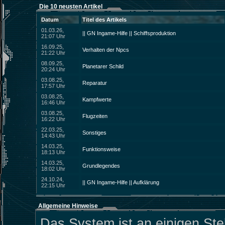
Die 10 neusten Artikel
Datum
Titel des Artikels
01.03.26,
|| GN Ingame-Hilfe || Schiffsproduktion
21:07 Uhr
16.09.25,
Verhalten der Npcs
21:22 Uhr
08.09.25,
Planetarer Schild
20:24 Uhr
03.08.25,
Reparatur
17:57 Uhr
03.08.25,
Kampfwerte
16:46 Uhr
03.08.25,
Flugzeiten
16:22 Uhr
22.03.25,
Sonstiges
14:43 Uhr
14.03.25,
Funktionsweise
18:13 Uhr
14.03.25,
Grundlegendes
18:02 Uhr
24.10.24,
|| GN Ingame-Hilfe || Aufklärung
22:15 Uhr
Allgemeine Hinweise
Das System ist an einigen Stel